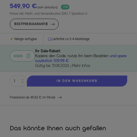
549,90 €
UVP
699,90 €
-21%
Preise inkl. MwSt. und Versandkosten (DE)
/ Spedition S
BESTPREISGARANTIE
Wenige verfügbar
Lieferfrist ca. 3-4 Arbeitstage
Ihr Sale-Rabatt
Kopiere den Code, nutze ihn beim Bezahlen
und spare
SO20
zusätzlich 109,98 €
Gültig bis 11.08.2026
Mehr Infos
IN DEN WARENKORB
Finanzieren ab 45,82 € im Monat
Das könnte Ihnen auch gefallen