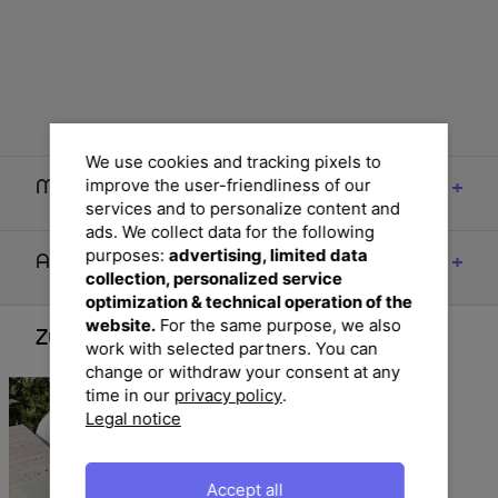
We use cookies and tracking pixels to
improve the user-friendliness of our
Maße
services and to personalize content and
ads. We collect data for the following
purposes:
advertising, limited data
Artikelmerkmale & Materialien
collection, personalized service
optimization & technical operation of the
website.
For the same purpose, we also
Zubehör
work with selected partners. You can
change or withdraw your consent at any
time in our
privacy policy
.
Legal notice
Accept all