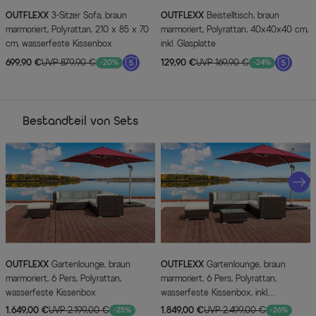
OUTFLEXX
3-Sitzer Sofa, braun
OUTFLEXX
Beistelltisch, braun
marmoriert, Polyrattan, 210 x 85 x 70
marmoriert, Polyrattan, 40x40x40 cm,
cm, wasserfeste Kissenbox
inkl. Glasplatte
699,90 €
UVP 879,90 €
129,90 €
UVP 169,90 €
-20%
-24%
Bestandteil von Sets
OUTFLEXX
Gartenlounge, braun
OUTFLEXX
Gartenlounge, braun
marmoriert, 6 Pers, Polyrattan,
marmoriert, 6 Pers, Polyrattan,
wasserfeste Kissenbox
wasserfeste Kissenbox, inkl.
Beistelltisch
1.649,00 €
UVP 2.199,00 €
1.849,00 €
UVP 2.499,00 €
-25%
-26%