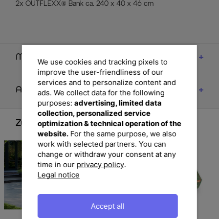
2x OUTFLEXX® Bank ca. 240 x 40 x 46 cm
Maße
We use cookies and tracking pixels to
improve the user-friendliness of our
services and to personalize content and
Artikelmerkmale & Materialien
ads. We collect data for the following
purposes:
advertising, limited data
collection, personalized service
optimization & technical operation of the
Zubehör
website.
For the same purpose, we also
work with selected partners. You can
change or withdraw your consent at any
time in our
privacy policy
.
Legal notice
Accept all