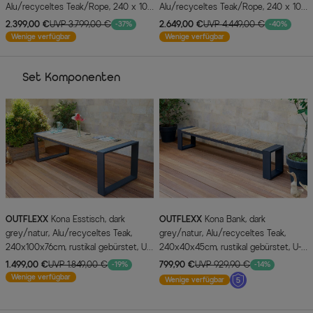
Alu/recyceltes Teak/Rope, 240 x 100
Alu/recyceltes Teak/Rope, 240 x 100
cm, 6x Sessel, FSC®-zertifiziertes
cm, 8x Sessel, FSC®-zertifiziertes
2.399,00 €
UVP 3.799,00 €
2.649,00 €
UVP 4.449,00 €
-37%
-40%
Produkt
Produkt
Wenige verfügbar
Wenige verfügbar
Set Komponenten
OUTFLEXX
Kona Esstisch, dark
OUTFLEXX
Kona Bank, dark
grey/natur, Alu/recyceltes Teak,
grey/natur, Alu/recyceltes Teak,
240x100x76cm, rustikal gebürstet, U-
240x40x45cm, rustikal gebürstet, U-
Gestell, FSC®-zertifiziertes Produkt
Gestell, FSC®-zertifiziertes Produkt
1.499,00 €
UVP 1.849,00 €
799,90 €
UVP 929,90 €
-19%
-14%
Wenige verfügbar
Wenige verfügbar