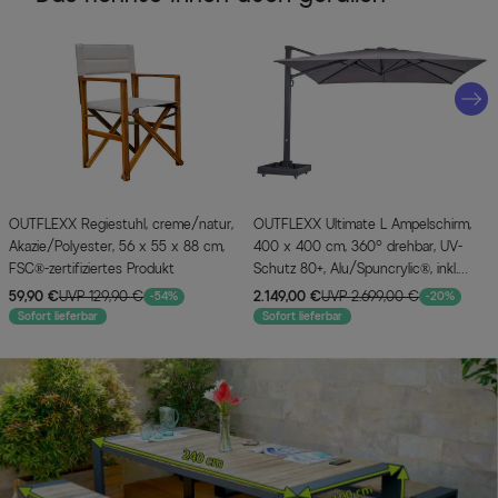
OUTFLEXX Regiestuhl, creme/natur,
OUTFLEXX Ultimate L Ampelschirm,
Akazie/Polyester, 56 x 55 x 88 cm,
400 x 400 cm, 360° drehbar, UV-
FSC®-zertifiziertes Produkt
Schutz 80+, Alu/Spuncrylic®, inkl.
Schirmständer
59,90 €
UVP 129,90 €
2.149,00 €
UVP 2.699,00 €
-54%
-20%
Sofort lieferbar
Sofort lieferbar