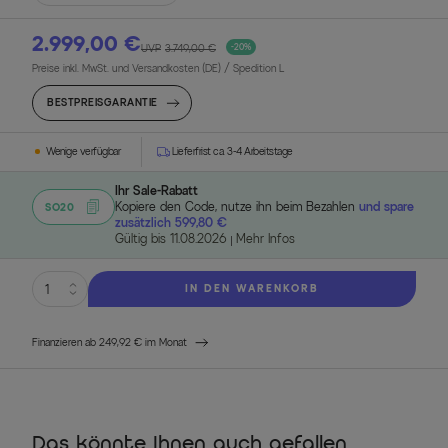
2.999,00 €
UVP
3.749,00 €
-20%
Preise inkl. MwSt. und Versandkosten (DE)
/ Spedition L
BESTPREISGARANTIE
Wenige verfügbar
Lieferfrist ca. 3-4 Arbeitstage
Ihr Sale-Rabatt
Kopiere den Code, nutze ihn beim Bezahlen
und spare
SO20
zusätzlich 599,80 €
Gültig bis 11.08.2026
Mehr Infos
IN DEN WARENKORB
Finanzieren ab 249,92 € im Monat
Das könnte Ihnen auch gefallen