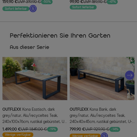
cm, wasserabweisend, UV-Schutz
159,90 €
UVP 319,90 €
99,90 €
UVP 189,90 €
-50%
-47%
Sofort lieferbar
Sofort lieferbar
Perfektionieren Sie Ihren Garten
Aus dieser Serie
OUTFLEXX
Kona Esstisch, dark
OUTFLEXX
Kona Bank, dark
grey/natur, Alu/recyceltes Teak,
grey/natur, Alu/recyceltes Teak,
240x100x76cm, rustikal gebürstet, U-
240x40x45cm, rustikal gebürstet, U-
Gestell, FSC®-zertifiziertes Produkt
Gestell, FSC®-zertifiziertes Produkt
1.499,00 €
UVP 1.849,00 €
799,90 €
UVP 929,90 €
-19%
-14%
Wenige verfügbar
Wenige verfügbar