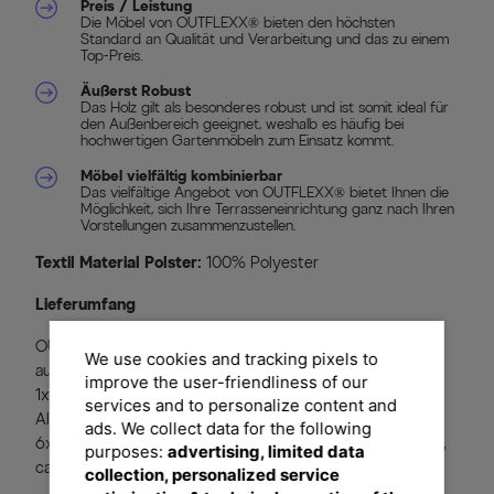
Preis / Leistung
Die Möbel von OUTFLEXX® bieten den höchsten
Standard an Qualität und Verarbeitung und das zu einem
Top-Preis.
Äußerst Robust
Das Holz gilt als besonderes robust und ist somit ideal für
den Außenbereich geeignet, weshalb es häufig bei
hochwertigen Gartenmöbeln zum Einsatz kommt.
Möbel vielfältig kombinierbar
Das vielfältige Angebot von OUTFLEXX® bietet Ihnen die
Möglichkeit, sich Ihre Terrasseneinrichtung ganz nach Ihren
Vorstellungen zusammenzustellen.
Textil Material Polster:
100% Polyester
Lieferumfang
OUTFLEXX® Kona/Verona Esstischgarnitur, bestehend
We use cookies and tracking pixels to
aus:
improve the user-friendliness of our
1x OUTFLEXX® Kona Esstisch, natur/anthrazit,
services and to personalize content and
Alu/recyceltem FSC-Teakholz, ca. 240 x 100 x 76 cm
ads. We collect data for the following
6x OUTFLEXX® Verona Diningsessel, anthrazit, Alu/Rope,
purposes:
advertising, limited data
ca. 60 x 64 x 83 cm
collection, personalized service