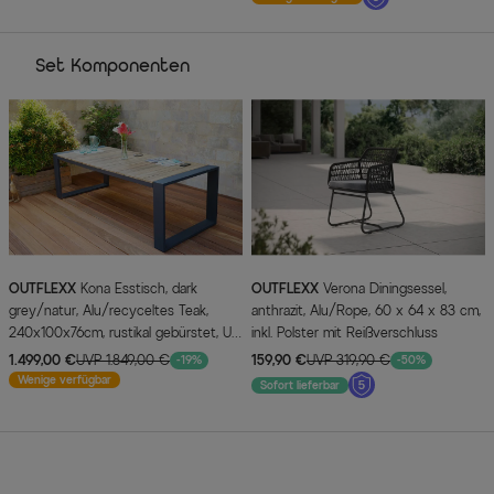
Set Komponenten
OUTFLEXX
Kona Esstisch, dark
OUTFLEXX
Verona Diningsessel,
grey/natur, Alu/recyceltes Teak,
anthrazit, Alu/Rope, 60 x 64 x 83 cm,
240x100x76cm, rustikal gebürstet, U-
inkl. Polster mit Reißverschluss
Gestell, FSC®-zertifiziertes Produkt
1.499,00 €
UVP 1.849,00 €
159,90 €
UVP 319,90 €
-19%
-50%
Wenige verfügbar
Sofort lieferbar