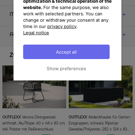
optimization & technical operation of the
website.
For the same purpose, we also
work with selected partners. You can
Maße
change or withdraw your consent at any
time in our
privacy policy
.
Legal notice
Artikelmerkmale & Materialien
Accept all
Zubehör
Show preferences
OUTFLEXX
Verona Diningsessel,
OUTFLEXX
Abdeckhaube für Garten-
anthrazit, Alu/Rope, 60 x 64 x 83 cm,
Essgruppen, schwarz, Ripstop-
inkl. Polster mit Reißverschluss
Gewebe/Polyester, 282 x 124 x 83