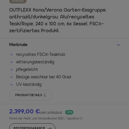
OUTFLEXX
OUTFLEXX Kona/Verona Garten-Essgruppe,
anthrazit/dunkelgrau, Alu/recyceltes
Teak/Rope, 240 x 100 cm, 6x Sessel, FSC®-
zertifiziertes Produkt
Merkmale
recyceltes FSC®-Teakholz
witterungsbeständig
pflegeleicht
Bezüge waschbar bei 40 Grad
UV-beständig
PRODUKTDETAILS
2.399,00 €
UVP
3.799,00 €
-37%
Preise inkl. MwSt. und Versandkosten (DE)
/ Spedition S
BESTPREISGARANTIE