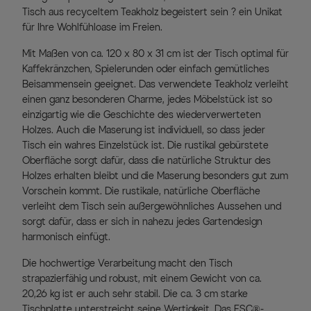
Tisch aus recyceltem Teakholz begeistert sein ? ein Unikat
für Ihre Wohlfühloase im Freien.
Mit Maßen von ca. 120 x 80 x 31 cm ist der Tisch optimal für
Kaffekränzchen, Spielerunden oder einfach gemütliches
Beisammensein geeignet. Das verwendete Teakholz verleiht
einen ganz besonderen Charme, jedes Möbelstück ist so
einzigartig wie die Geschichte des wiederverwerteten
Holzes. Auch die Maserung ist individuell, so dass jeder
Tisch ein wahres Einzelstück ist. Die rustikal gebürstete
Oberfläche sorgt dafür, dass die natürliche Struktur des
Holzes erhalten bleibt und die Maserung besonders gut zum
Vorschein kommt. Die rustikale, natürliche Oberfläche
verleiht dem Tisch sein außergewöhnliches Aussehen und
sorgt dafür, dass er sich in nahezu jedes Gartendesign
harmonisch einfügt.
Die hochwertige Verarbeitung macht den Tisch
strapazierfähig und robust, mit einem Gewicht von ca.
20,26 kg ist er auch sehr stabil. Die ca. 3 cm starke
Tischplatte unterstreicht seine Wertigkeit. Das FSC®-