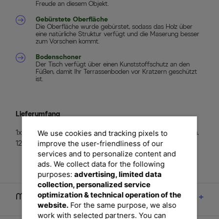
Freude an diesem Objekt.
Gebürstete Oberfläche
Die Oberfläche wurde gebürstet, sodass das Holz über
eine natürliche Struktur verfügt und die Maserung besser
zum Vorschein kommt.
Bodenschoner
Der Tisch verfügt über einen Kunststoffschutz an den
Füßen, damit Ihr Terrassenboden vor Kratzern geschützt
ist.
Lieferumfang
We use cookies and tracking pixels to
1x OUTFLEXX® Kaffeetisch, recyceltes FSC®Teakholz, ca.
improve the user-friendliness of our
120 x 80 x 31 cm
services and to personalize content and
ads. We collect data for the following
purposes:
advertising, limited data
collection, personalized service
optimization & technical operation of the
Maße
website.
For the same purpose, we also
work with selected partners. You can