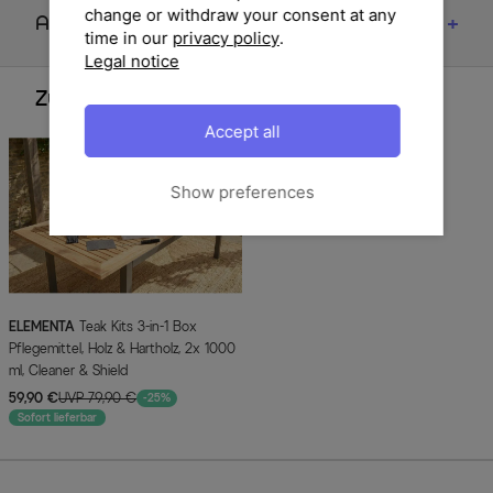
change or withdraw your consent at any
Artikelmerkmale & Materialien
time in our
privacy policy
.
Legal notice
Zubehör
Accept all
Show preferences
ELEMENTA
Teak Kits 3-in-1 Box
Pflegemittel, Holz & Hartholz, 2x 1000
ml, Cleaner & Shield
59,90 €
UVP 79,90 €
-25%
Sofort lieferbar