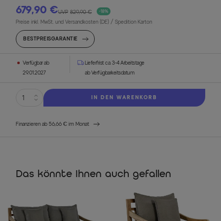
679,90 €
UVP
829,90 €
-18%
Preise inkl. MwSt. und Versandkosten (DE)
/ Spedition Karton
BESTPREISGARANTIE
Verfügbar ab
Lieferfrist ca. 3-4 Arbeitstage
29.01.2027
ab Verfügbarkeitsdatum
IN DEN WARENKORB
Finanzieren ab 56,66 € im Monat
Das könnte Ihnen auch gefallen