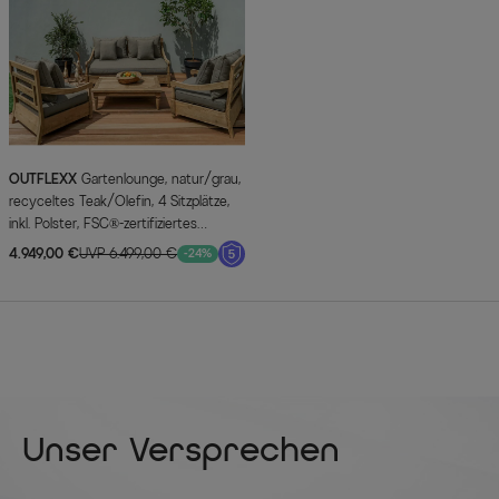
OUTFLEXX
Gartenlounge, natur/grau,
recyceltes Teak/Olefin, 4 Sitzplätze,
inkl. Polster, FSC®-zertifiziertes
Produkt
4.949,00 €
UVP 6.499,00 €
-24%
Unser Versprechen