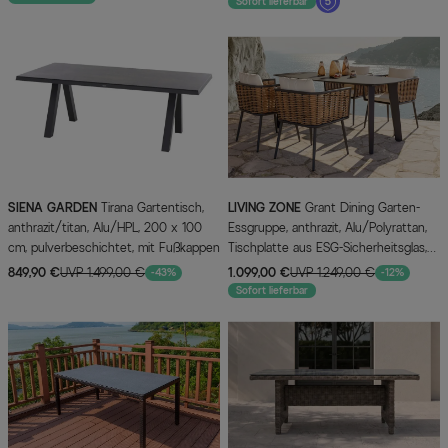
Sofort lieferbar
SIENA GARDEN
Tirana Gartentisch,
LIVING ZONE
Grant Dining Garten-
anthrazit/titan, Alu/HPL, 200 x 100
Essgruppe, anthrazit, Alu/Polyrattan,
cm, pulverbeschichtet, mit Fußkappen
Tischplatte aus ESG-Sicherheitsglas,
inkl. Kissen
849,90 €
UVP 1.499,00 €
1.099,00 €
UVP 1.249,00 €
-43%
-12%
Sofort lieferbar