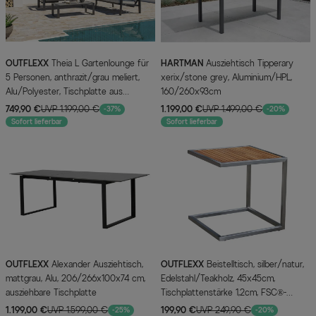
OUTFLEXX
Theia L Gartenlounge für
HARTMAN
Ausziehtisch Tipperary
5 Personen, anthrazit/grau meliert,
xerix/stone grey, Aluminium/HPL,
Alu/Polyester, Tischplatte aus
160/260x93cm
Milchglas, pulverbeschichtet
749,90 €
UVP 1.199,00 €
1.199,00 €
UVP 1.499,00 €
-37%
-20%
Sofort lieferbar
Sofort lieferbar
OUTFLEXX
Alexander Ausziehtisch,
OUTFLEXX
Beistelltisch, silber/natur,
mattgrau, Alu, 206/266x100x74 cm,
Edelstahl/Teakholz, 45x45cm,
ausziehbare Tischplatte
Tischplattenstärke 1,2cm, FSC®-
zertifiziertes Produkt
1.199,00 €
UVP 1.599,00 €
199,90 €
UVP 249,90 €
-25%
-20%