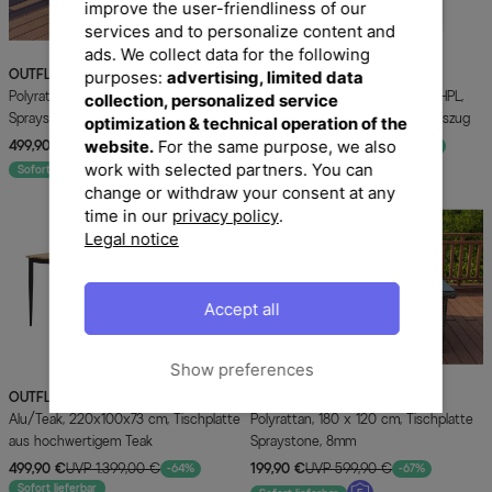
improve the user-friendliness of our
services and to personalize content and
ads. We collect data for the following
OUTFLEXX
Esstisch, schwarz,
B-Ware:
OUTFLEXX Toronto
purposes:
advertising, limited data
Polyrattan, 200x95cm, Tischplatte
Ausziehtisch, silber, Aluminium/HPL,
collection, personalized service
Spraystone, 6mm, aufliegend
180/280x100cm, Schubladenauszug
optimization & technical operation of the
website.
For the same purpose, we also
499,90 €
UVP 999,90 €
849,50 €
UVP 2.429,00 €
-50%
-65%
Wenige verfügbar
work with selected partners. You can
Sofort lieferbar
change or withdraw your consent at any
time in our
privacy policy
.
Legal notice
Accept all
Show preferences
OUTFLEXX
Oscar Esstisch, anthrazit,
OUTFLEXX
Dining Tisch, grau,
Alu/Teak, 220x100x73 cm, Tischplatte
Polyrattan, 180 x 120 cm, Tischplatte
aus hochwertigem Teak
Spraystone, 8mm
499,90 €
UVP 1.399,00 €
199,90 €
UVP 599,90 €
-64%
-67%
Sofort lieferbar