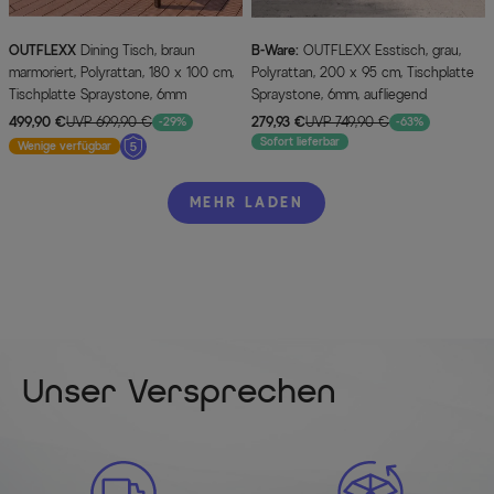
OUTFLEXX
Dining Tisch, braun
B-Ware:
OUTFLEXX Esstisch, grau,
marmoriert, Polyrattan, 180 x 100 cm,
Polyrattan, 200 x 95 cm, Tischplatte
Tischplatte Spraystone, 6mm
Spraystone, 6mm, aufliegend
499,90 €
UVP 699,90 €
279,93 €
UVP 749,90 €
-29%
-63%
Sofort lieferbar
Wenige verfügbar
MEHR LADEN
Unser Versprechen