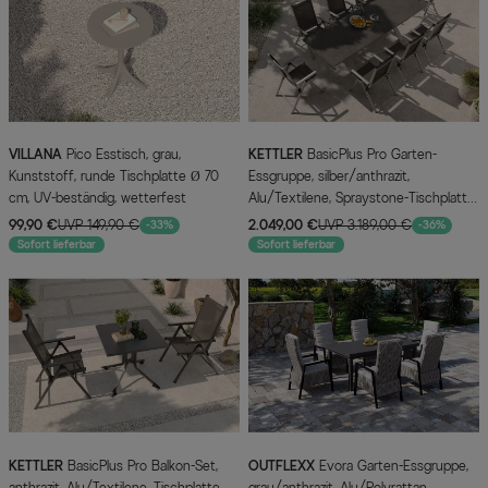
VILLANA
Pico Esstisch, grau,
KETTLER
BasicPlus Pro Garten-
Kunststoff, runde Tischplatte Ø 70
Essgruppe, silber/anthrazit,
cm, UV-beständig, wetterfest
Alu/Textilene, Spraystone-Tischplatte
180/280 x 100 cm, 8 Klappstühle
99,90 €
UVP 149,90 €
2.049,00 €
UVP 3.189,00 €
-33%
-36%
Sofort lieferbar
Sofort lieferbar
KETTLER
BasicPlus Pro Balkon-Set,
OUTFLEXX
Evora Garten-Essgruppe,
anthrazit, Alu/Textilene, Tischplatte
grau/anthrazit, Alu/Polyrattan,