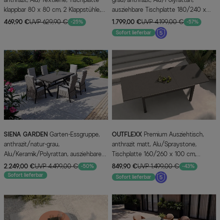
klappbar 80 x 80 cm, 2 Klappstühle,
ausziehbare Tischplatte 180/240 x
geeignet für Balkone
100 cm, 6 Diningsessel
469,90 €
UVP 629,90 €
1.799,00 €
UVP 4.199,00 €
-25%
-57%
Sofort lieferbar
SIENA GARDEN
Garten-Essgruppe,
OUTFLEXX
Premium Ausziehtisch,
anthrazit/natur-grau,
anthrazit matt, Alu/Spraystone,
Alu/Keramik/Polyrattan, ausziehbare
Tischplatte 160/260 x 100 cm,
Tischplatte 200/260 x 100 cm, 6
pulverbeschichtet, höhenverstellbare
2.249,00 €
UVP 4.499,00 €
849,90 €
UVP 1.499,00 €
-50%
-43%
Diningsessel
Füße
Sofort lieferbar
Sofort lieferbar