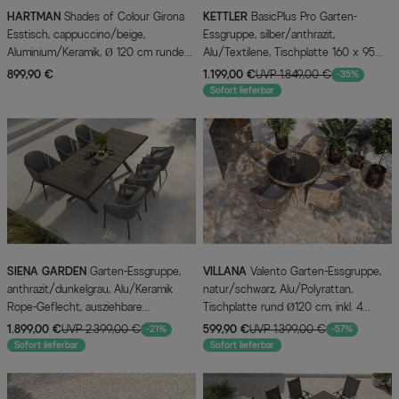
HARTMAN
Shades of Colour Girona
KETTLER
BasicPlus Pro Garten-
Esstisch, cappuccino/beige,
Essgruppe, silber/anthrazit,
Aluminium/Keramik, Ø 120 cm runde
Alu/Textilene, Tischplatte 160 x 95
Tischplatte mit Mittelsäule
cm, 6 Klappstühle
899,90 €
1.199,00 €
UVP 1.849,00 €
-35%
Sofort lieferbar
SIENA GARDEN
Garten-Essgruppe,
VILLANA
Valento Garten-Essgruppe,
anthrazit/dunkelgrau, Alu/Keramik
natur/schwarz, Alu/Polyrattan,
Rope-Geflecht, ausziehbare
Tischplatte rund Ø120 cm, inkl. 4
Tischplatte 200/260 x 100 cm, 6
Sessel
1.899,00 €
UVP 2.399,00 €
599,90 €
UVP 1.399,00 €
-21%
-57%
Diningsessel
Sofort lieferbar
Sofort lieferbar