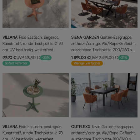
VILLANA
Pico Esstisch, ziegelrot,
SIENA GARDEN
Garten-Essgruppe,
Kunststoff, runde Tischplatte Ø 70
anthrazit/orange, Alu/Rope-Geflecht,
cm, UV-beständig, wetterfest
ausziehbare Tischplatte 200/260 x
100 cm, 6 Diningsessel
99,90 €
UVP 149,90 €
1.899,00 €
UVP 2.399,00 €
-33%
-21%
Sofort lieferbar
Wenige verfügbar
VILLANA
Pico Esstisch, pestogrün,
OUTFLEXX
Tavio Garten-Essgruppe,
Kunststoff, runde Tischplatte Ø 70
anthrazit/orange, Alu/Rope-Geflecht,
cm, UV-beständig, wetterfest
ausziehbare Tischplatte 180/240 x