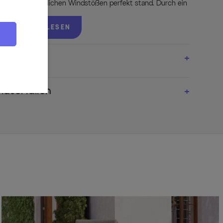
hält er auch jeglichen Windstößen perfekt stand. Durch ein
es prachtvollen Säulengestells ebenfalls stufenlos ganz
 wird mit einer modernen Keramik-Tischplatte in der Farbe
WEITERLESEN
leiht ihm einen edlen Charakter und natürlichen Look. Die
icht und dazu noch wetterfest - ideal für die Nutzung im
iesem Tisch tafeln Sie mit Stil!
Witterungsbeständigkeit und Pflegeleichtigkeit der
n nötigen Schutz. Die Untergestelle bestehen aus
aterialien
in matt-anthrazit, es macht sie stabil und
geringen Gewichts (ca. 9,7 kg) lassen sich die Sessel auch
en im Garten, auf der Terrasse oder auf dem Balkon
ell wird mit halbrundem GARDINO®-Geflecht aus
ser trocknet besonders schnell, ist schmutzunempfindlich
en Optik in 'charcoal grey' jeder Gartengestaltung ein
en und pflegeleichten Sitzpolster aus 100 % Polypropylen
nd auf das Geflecht abgestimmt. Bei Verschmutzung sind die
e beachten Sie, dass das Kopfteil nicht abnehmbar ist. Wir
 Hand zu waschen. Erfreuen Sie sich an Ihrer Wohlfühloase,
Familie begeistern wird.