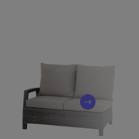
tell
luminiumrahmen sind rostfrei, korrosionsbeständig und daher
witterung. Deshalb tafeln Sie sehr stabil und komfortabel und
rem neuen Möbel-Set.
fest
terialien können Sie die Möbel das ganze Jahr über ohne
 regelmäßigen, jedoch nicht sonderlich zeitintensiven Pflege,
 lange Freude daran.
 Sessel Move, matt-anthrazit/charcoal grey (H16693)
ch, matt-anthrazit/charcoal grey (H16706)