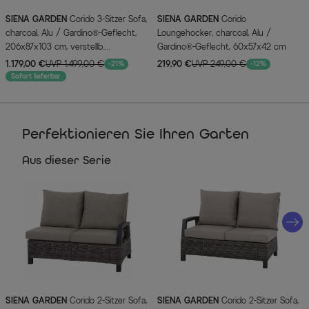
SIENA GARDEN
Corido 3-Sitzer Sofa,
SIENA GARDEN
Corido
charcoal, Alu / Gardino®-Geflecht,
Loungehocker, charcoal, Alu /
206x87x103 cm, verstellb.
Gardino®-Geflecht, 60x57x42 cm
Rückenlehnen
1.179,00 €
UVP 1.499,00 €
219,90 €
UVP 249,00 €
-21%
-12%
Sofort lieferbar
Perfektionieren Sie Ihren Garten
Aus dieser Serie
SIENA GARDEN
Corido 2-Sitzer Sofa,
SIENA GARDEN
Corido 2-Sitzer Sofa,