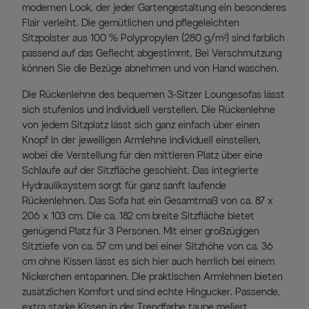
modernen Look, der jeder Gartengestaltung ein besonderes
Flair verleiht. Die gemütlichen und pflegeleichten
Sitzpolster aus 100 % Polypropylen (280 g/m²) sind farblich
passend auf das Geflecht abgestimmt. Bei Verschmutzung
können Sie die Bezüge abnehmen und von Hand waschen.
Die Rückenlehne des bequemen 3-Sitzer Loungesofas lässt
sich stufenlos und individuell verstellen. Die Rückenlehne
von jedem Sitzplatz lässt sich ganz einfach über einen
Knopf in der jeweiligen Armlehne individuell einstellen,
wobei die Verstellung für den mittleren Platz über eine
Schlaufe auf der Sitzfläche geschieht. Das integrierte
Hydrauliksystem sorgt für ganz sanft laufende
Rückenlehnen. Das Sofa hat ein Gesamtmaß von ca. 87 x
206 x 103 cm. Die ca. 182 cm breite Sitzfläche bietet
genügend Platz für 3 Personen. Mit einer großzügigen
Sitztiefe von ca. 57 cm und bei einer Sitzhöhe von ca. 36
cm ohne Kissen lässt es sich hier auch herrlich bei einem
Nickerchen entspannen. Die praktischen Armlehnen bieten
zusätzlichen Komfort und sind echte Hingucker. Passende,
extra starke Kissen in der Trendfarbe taupe meliert