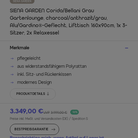
SIENA GARDEN
SIENA GARDEN Corido/Bellani Grau
Gartenlounge, charcoal/anthrazit/grau,
Alu/Gardino®-Geflecht, Lifttisch 160x90cm, 1x 3-
Sitzer, 2x Relaxessel
Merkmale
pflegeleicht
aus widerstandsfähigem Polyrattan
inkl. Sitz- und Rückenkissen
modernes Design
PRODUKTDETAILS
3.349,00 €
UVP
3.999,00 €
-16%
Preise inkl. MwSt. und Versandkosten (DE)
/ Spedition S
BESTPREISGARANTIE