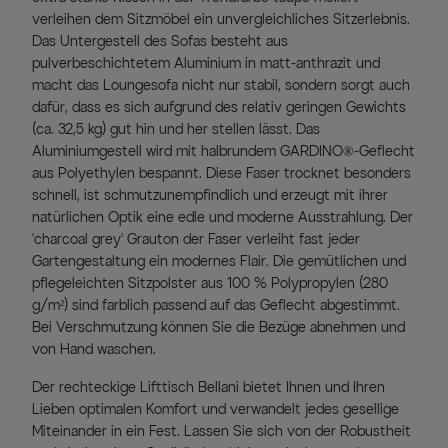
verleihen dem Sitzmöbel ein unvergleichliches Sitzerlebnis.
Das Untergestell des Sofas besteht aus
pulverbeschichtetem Aluminium in matt-anthrazit und
macht das Loungesofa nicht nur stabil, sondern sorgt auch
dafür, dass es sich aufgrund des relativ geringen Gewichts
(ca. 32,5 kg) gut hin und her stellen lässt. Das
Aluminiumgestell wird mit halbrundem GARDINO®-Geflecht
aus Polyethylen bespannt. Diese Faser trocknet besonders
schnell, ist schmutzunempfindlich und erzeugt mit ihrer
natürlichen Optik eine edle und moderne Ausstrahlung. Der
'charcoal grey' Grauton der Faser verleiht fast jeder
Gartengestaltung ein modernes Flair. Die gemütlichen und
pflegeleichten Sitzpolster aus 100 % Polypropylen (280
g/m²) sind farblich passend auf das Geflecht abgestimmt.
Bei Verschmutzung können Sie die Bezüge abnehmen und
von Hand waschen.
Der rechteckige Lifttisch Bellani bietet Ihnen und Ihren
Lieben optimalen Komfort und verwandelt jedes gesellige
Miteinander in ein Fest. Lassen Sie sich von der Robustheit