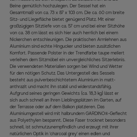
Beine gemütlich hochzulegen. Der Sessel hat ein
Gesamtmaß von ca. 73 x 87 x 103 cm. Die ca. 60 cm breite
Sitz- und Liegefläche bietet genügend Platz. Mit einer
großzügigen Sitztiefe von ca. 57 cm und bei einer Sitzhöhe
von ca. 38 cm lässt es sich hier auch herrlich bei einem
Nickerchen entschleunigen. Die praktischen Armlehnen aus
Aluminium sind echte Hingucker und bieten zusätzlichen
Komfort. Passende Polster in der Trendfarbe taupe meliert
verleihen dem Sitzmöbel ein unvergleichliches Sitzerlebnis.
Die verwendeten Materialien sorgen bei Wind und Wetter
für den nötigen Schutz. Das Untergestell des Sessels
besteht aus pulverbeschichtetem Aluminium in matt-
anthrazit und macht ihn stabil und widerstandsfähig.
Aufgrund seines geringen Gewichts (ca. 18,3 kg) lässt er
sich auch schnell an Ihren Lieblingsplätzen im Garten, auf
der Terrasse oder auf dem Balkon platzieren. Das
Aluminiumgestell wird mit halbrundem GARDINO®-Geflecht
aus Polyethylen bespannt. Diese Faser trocknet besonders
schnell, ist schmutzunempfindlich und erzeugt mit ihrer
natürlichen Optik in 'charcoal grey' einen edlen und