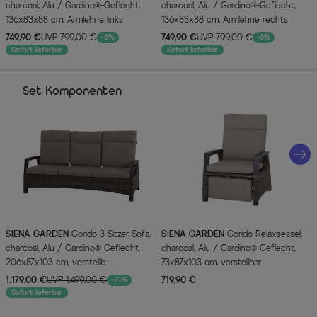
charcoal, Alu / Gardino®-Geflecht,
charcoal, Alu / Gardino®-Geflecht,
136x83x88 cm, Armlehne links
136x83x88 cm, Armlehne rechts
749,90 €
UVP 799,00 €
749,90 €
UVP 799,00 €
-6%
-6%
Sofort lieferbar
Sofort lieferbar
Set Komponenten
SIENA GARDEN
Corido 3-Sitzer Sofa,
SIENA GARDEN
Corido Relaxsessel,
charcoal, Alu / Gardino®-Geflecht,
charcoal, Alu / Gardino®-Geflecht,
206x87x103 cm, verstellb.
73x87x103 cm, verstellbar
Rückenlehnen
1.179,00 €
UVP 1.499,00 €
719,90 €
-21%
Sofort lieferbar