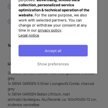
collection, personalized service
Modernes Design
optimization & technical operation of the
Neueste Materialien machen diesen Tisch, in Kombination
mit den klaren Formen, zu einem echten Hingucker.
website.
For the same purpose, we also
work with selected partners. You can
Stufenlos höhenverstellbarer Tisch
change or withdraw your consent at any
Manuell lässt sich die Höhe vom Tisch ganz leicht per
Hebel (Hydrauliksystem) einstellen.
time in our
privacy policy
.
Legal notice
Textil Material:
100% Polypropylen
Accept all
Show preferences
Lieferumfang:
2x SIENA GARDEN Corido Relax Loungesessel, charcoal
grey
1x SIENA GARDEN 3-Sitzer Loungesofa Corido, charcoal
grey
1x SIENA GARDEN Bellani Lifttisch, matt
anthrazit/dunkelgrau, Alu/Keramik, ca. 160x90x50-72 cm,
stufenlos verstellbar