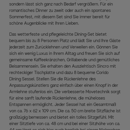
sondern lässt sich ganz nach Bedarf vergrößern. Für ein
romantisches Dinner zu zweit oder auch ein spontanes
Sommerfest, mit diesem Set sind Sie immer bereit für
schöne Augenblicke mit Ihren Lieben.
Das wetterfeste und pflegeleichte Dining-Set bietet
bequem bis zu 8 Personen Platz und lädt Sie und Ihre Gäste
jederzeit zum Zurücklehnen und Verweilen ein. Gönnen Sie
sich ein wenig Luxus in Ihrem Alltag und freuen Sie sich auf
gemeinsame Kaffeekränzchen, Grillabende und gemütliches
Beisammensein. Sie erhalten den Ausziehtisch Sincro mit
rechteckiger Tischplatte und dazu 8 bequeme Corido
Dining Sessel. Stellen Sie die Rückenlehne des
Anpassungskünstlers ganz einfach über einen Knopf in der
Armlehne stufenlos ein. Die verbesserte Movetechnik sorgt
für eine sanft laufende Rückenlehne, die müheloses
Entspannen ermöglicht. Jeder Sessel hat ein Gesamtmaß
von ca. 76 x 62 x 109 cm. Die ca. 50 cm breite Sitzfläche ist
großzügig bemessen und bietet ein tolles Sitzgefühl. Mit
einer Sitztiefe von ca. 48 cm und bei einer Sitzhöhe von ca.