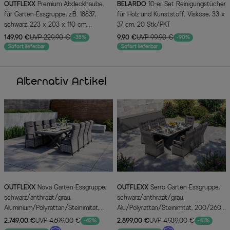
OUTFLEXX
Premium Abdeckhaube,
BELARDO
10-er Set Reinigungstücher
für Garten-Essgruppe, z.B. 18837,
für Holz und Kunststoff, Viskose, 33 x
schwarz, 223 x 203 x 110 cm,
37 cm, 20 Stk/PKT
wasserbeständig
149,90 €
UVP 229,90 €
9,90 €
UVP 99,90 €
-35%
-90%
Sofort lieferbar
Sofort lieferbar
Alternativ Artikel
OUTFLEXX
Nova Garten-Essgruppe,
OUTFLEXX
Serro Garten-Essgruppe,
schwarz/anthrazit/grau,
schwarz/anthrazit/grau,
Aluminium/Polyrattan/Steinimitat,
Alu/Polyrattan/Steinimitat, 200/260
Tisch 200/260 x 100 cm, 8
x 100 cm, 8 Diningsessel, FSC®-
2.749,00 €
UVP 4.699,00 €
2.899,00 €
UVP 4.939,00 €
-42%
-41%
Diningsessel
zertifiziert, ausziehbar