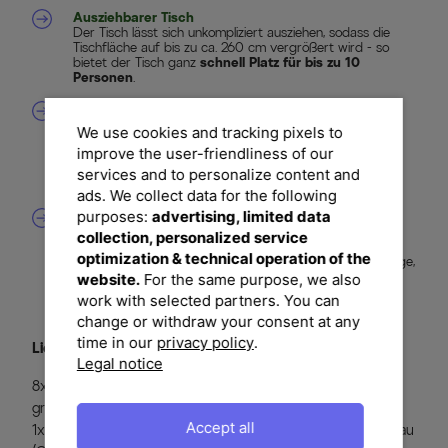
Ausziehbarer Tisch
Der Tisch lässt sich unkompliziert ausziehen, sodass die
Tischfläche auf bis zu ca. 260 cm vergrößert wird - so
bietet der Tisch ganz
schnell Platz für bis zu 10
Personen
.
Rostfreies Aluminiumgestell
Die pulverbeschichteten Aluminiumrahmen sind rostfrei,
We use cookies and tracking pixels to
korrosionsbeständig und daher sicher vor vorzeitiger
improve the user-friendliness of our
Verwitterung. Deshalb tafeln Sie sehr stabil und
komfortabel und haben lange Freude an Ihrem neuen
services and to personalize content and
Möbel-Set.
ads. We collect data for the following
purposes:
advertising, limited data
Pflegeleicht und wetterfest
Dank der hochwertigen Materialien können Sie die Möbel
collection, personalized service
das ganze Jahr über ohne Probleme nutzen. Mit einer
optimization & technical operation of the
regelmäßigen, jedoch nicht sonderlich zeitintensiven Pflege,
haben Sie ganz besonders lange Freude daran.
website.
For the same purpose, we also
work with selected partners. You can
change or withdraw your consent at any
time in our
privacy policy
.
Lieferumfang
Legal notice
8x SIENA GARDEN Corido Dining Sessel Move, charcoal
grey (H16693)
Accept all
1x SIENA GARDEN Ausziehtisch Sincro, anthrazit/naturgrau