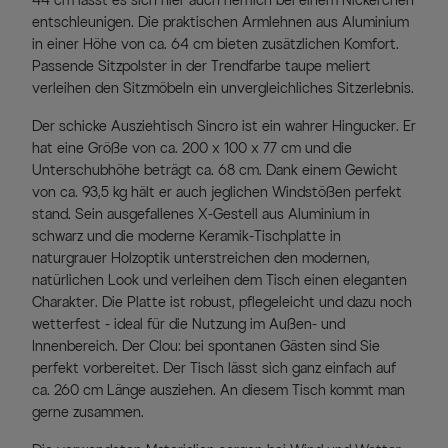
44 cm lässt es sich hier auch herrlich bei einem Nickerchen
entschleunigen. Die praktischen Armlehnen aus Aluminium
in einer Höhe von ca. 64 cm bieten zusätzlichen Komfort.
Passende Sitzpolster in der Trendfarbe taupe meliert
verleihen den Sitzmöbeln ein unvergleichliches Sitzerlebnis.
Der schicke Ausziehtisch Sincro ist ein wahrer Hingucker. Er
hat eine Größe von ca. 200 x 100 x 77 cm und die
Unterschubhöhe beträgt ca. 68 cm. Dank einem Gewicht
von ca. 93,5 kg hält er auch jeglichen Windstößen perfekt
stand. Sein ausgefallenes X-Gestell aus Aluminium in
schwarz und die moderne Keramik-Tischplatte in
naturgrauer Holzoptik unterstreichen den modernen,
natürlichen Look und verleihen dem Tisch einen eleganten
Charakter. Die Platte ist robust, pflegeleicht und dazu noch
wetterfest - ideal für die Nutzung im Außen- und
Innenbereich. Der Clou: bei spontanen Gästen sind Sie
perfekt vorbereitet. Der Tisch lässt sich ganz einfach auf
ca. 260 cm Länge ausziehen. An diesem Tisch kommt man
gerne zusammen.