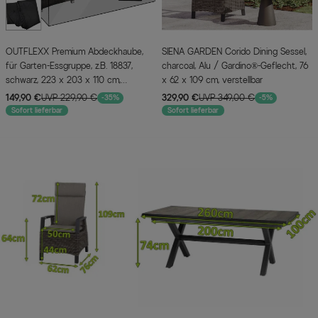
OUTFLEXX Premium Abdeckhaube,
SIENA GARDEN Corido Dining Sessel,
für Garten-Essgruppe, z.B. 18837,
charcoal, Alu / Gardino®-Geflecht, 76
schwarz, 223 x 203 x 110 cm,
x 62 x 109 cm, verstellbar
wasserbeständig
149,90 €
UVP 229,90 €
329,90 €
UVP 349,00 €
-35%
-5%
Sofort lieferbar
Sofort lieferbar