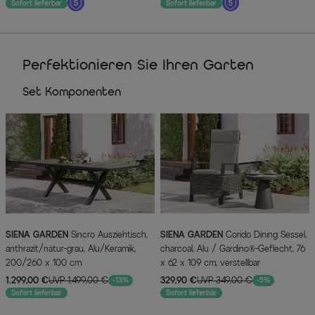
Sofort lieferbar
Sofort lieferbar
Perfektionieren Sie Ihren Garten
Set Komponenten
SIENA GARDEN
Sincro Ausziehtisch,
SIENA GARDEN
Corido Dining Sessel,
anthrazit/natur-grau, Alu/Keramik,
charcoal, Alu / Gardino®-Geflecht, 76
200/260 x 100 cm
x 62 x 109 cm, verstellbar
1.299,00 €
UVP 1.499,00 €
329,90 €
UVP 349,00 €
-13%
-5%
Sofort lieferbar
Sofort lieferbar