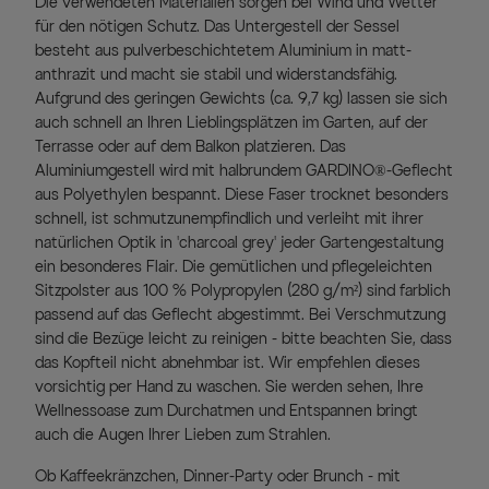
Die verwendeten Materialien sorgen bei Wind und Wetter
für den nötigen Schutz. Das Untergestell der Sessel
besteht aus pulverbeschichtetem Aluminium in matt-
anthrazit und macht sie stabil und widerstandsfähig.
Aufgrund des geringen Gewichts (ca. 9,7 kg) lassen sie sich
auch schnell an Ihren Lieblingsplätzen im Garten, auf der
Terrasse oder auf dem Balkon platzieren. Das
Aluminiumgestell wird mit halbrundem GARDINO®-Geflecht
aus Polyethylen bespannt. Diese Faser trocknet besonders
schnell, ist schmutzunempfindlich und verleiht mit ihrer
natürlichen Optik in 'charcoal grey' jeder Gartengestaltung
ein besonderes Flair. Die gemütlichen und pflegeleichten
Sitzpolster aus 100 % Polypropylen (280 g/m²) sind farblich
passend auf das Geflecht abgestimmt. Bei Verschmutzung
sind die Bezüge leicht zu reinigen - bitte beachten Sie, dass
das Kopfteil nicht abnehmbar ist. Wir empfehlen dieses
vorsichtig per Hand zu waschen. Sie werden sehen, Ihre
Wellnessoase zum Durchatmen und Entspannen bringt
auch die Augen Ihrer Lieben zum Strahlen.
Ob Kaffeekränzchen, Dinner-Party oder Brunch - mit