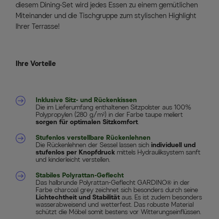
diesem Dining-Set wird jedes Essen zu einem gemütlichen
Miteinander und die Tischgruppe zum stylischen Highlight
Ihrer Terrasse!
Ihre Vorteile
Inklusive Sitz- und Rückenkissen
Die im Lieferumfang enthaltenen Sitzpolster aus 100%
Polypropylen (280 g/m²) in der Farbe taupe meliert
sorgen für optimalen Sitzkomfort
.
Stufenlos verstellbare Rückenlehnen
Die Rückenlehnen der Sessel lassen sich
individuell und
stufenlos per Knopfdruck
mittels Hydrauliksystem sanft
und kinderleicht verstellen.
Stabiles Polyrattan-Geflecht
Das halbrunde Polyrattan-Geflecht GARDINO® in der
Farbe charcoal grey zeichnet sich besonders durch seine
Lichtechtheit und Stabilität
aus. Es ist zudem besonders
wasserabweisend und wetterfest. Das robuste Material
schützt die Möbel somit bestens vor Witterungseinflüssen.