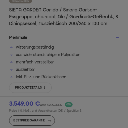
SIENA GARDEN
SIENA GARDEN Corido / Sincro Garten-
Essgruppe, charcoal, Alu / Gardino®-Geflecht, 8
Diningsessel, Ausziehtisch 200/260 x 100 cm
Merkmale
witterungsbeständig
aus widerstandsfähigem Polyrattan
mehrfach verstellbar
ausziehbar
inkl. Sitz- und Rückenkissen
PRODUKTDETAILS
3.549,00 €
UVP
4.299,00 €
-17%
Preise inkl. MwSt. und Versandkosten (DE)
/ Spedition S
BESTPREISGARANTIE