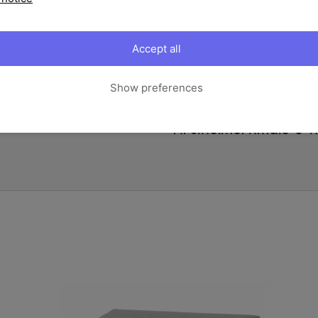
Sie die Höhe des prachtvollen S
ein richtiges Multitalent und mi
Platz. So steht einem leckeren
Accept all
Wege. Dank einem Gewicht von c
stand. Der Tisch wird mit einer
Maße
geliefert. Sie verleiht ihm eine
Show preferences
robust, pflegeleicht und dazu n
Innenbereich. An diesem Tisch 
Artikelmerkmale & M
Bei Wind und Wetter sorgt die 
verwendeten Materialien für de
pulverbeschichtetem Aluminium 
widerstandsfähig. Aufgrund des 
Ihren Lieblingsplätzen im Garten
Aluminiumgestell wird mit hal
Diese Faser trocknet besonders 
natürlichen und modernen Optik
Flair. Die gemütlichen und pfle
sind farblich passend auf das 
Bezüge abnehmen und von Hand w
sicherlich auch Freunde und Fam