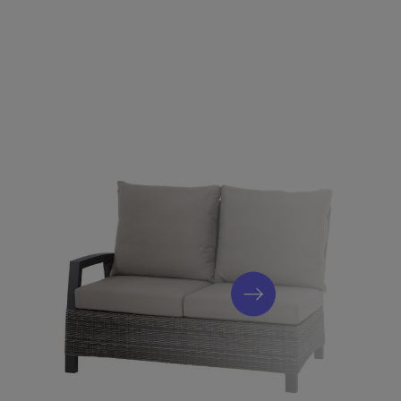
luminiumrahmen sind rostfrei, korrosionsbeständig und daher
witterung. Deshalb tafeln Sie sehr stabil und komfortabel und
rem neuen Möbel-Set.
fest
terialien können Sie die Möbel das ganze Jahr über ohne
en verfügen über einen praktischen Reißverschluss und sind
iner regelmäßigen, jedoch nicht sonderlich zeitintensiven Pflege,
 lange Freude daran.
Loungesessel, matt-anthrazit/charcoal grey (H16683)
ch, matt-anthrazit/charcoal grey (H16706)