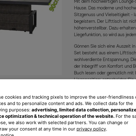
Mit dem hochwertigen Lounge-Se
Hause. Das moderne und hochwe
Sitzgenuss und Vielseitigkeit -
begeistern. Der Lifttisch ist ni
höhenverstellbar. Dazu erhalte
Liegefunktion, so wird aus jedem
Gönnen Sie sich eine Auszeit i
Set besteht aus einem Lifttisch
wohlverdiente Entspannung. Di
der Inbegriff von Komfort und B
Buch lesen oder gemütlich mit 
Liegeposition: entscheiden Sie 
stufenlose Verstellung der Rüc
verstellt sich direkt mit, so da
e cookies and tracking pixels to improve the user-friendliness 
zurückzulehnen und die Beine 
ces and to personalize content and ads. We collect data for the
von ca. 73 x 87 x 103 cm. Mit de
wing purposes:
advertising, limited data collection, personaliz
einem Nickerchen entschleunig
ce optimization & technical operation of the website.
For the 
passende Polster in der Trendfa
se, we also work with selected partners. You can change or
raw your consent at any time in our
privacy policy
.
Kaffee- oder Diningtisch? Der p
 notice