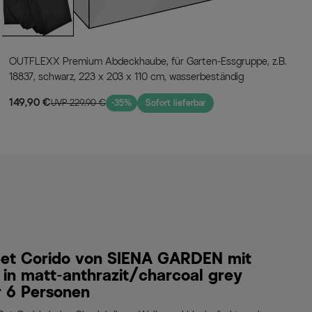
OUTFLEXX Premium Abdeckhaube, für Garten-Essgruppe, z.B.
18837, schwarz, 223 x 203 x 110 cm, wasserbeständig
149,90 €
UVP 229,90 €
-35%
Sofort lieferbar
s
-Set Corido von SIENA GARDEN mit
in matt-anthrazit/charcoal grey
ür 6 Personen