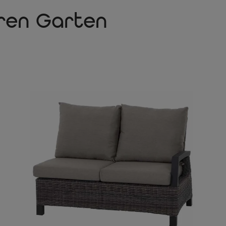
Die pulverbeschichteten A
sicher vor vorzeitiger Ver
hren Garten
haben lange Freude an Ih
Pflegeleicht und wetter
Dank der hochwertigen Ma
Probleme nutzen. Die Kiss
zudem handwaschbar. Mit e
haben Sie ganz besonders
Lieferumfang
6x SIENA GARDEN Corido Relax 
1x SIENA GARDEN Corido Lifttis