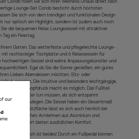
t Corido holen Sie sich Ihren Wellness-Urlaub direkt nach
rtige Lounge-Set Corido besticht durch höchsten
 lassen Sie sich von dem trendigen und funktionalen Design
cht nur optisch ein Highlight, sondern ist zudem auch noch
n Sie die bequemen Relax Loungesessel mit attraktiver
 Tag ein Feiertag.
n Ihrem Garten. Das wetterfeste und pflegeleichte Lounge-
 mit rechteckiger Tischplatte und 6 Relaxsesseln für
e hochwertigen Sessel sind wahre Anpassungskünstler und
equemlichkeit. Egal ob Sie die Sonne genießen, ein gutes
Ihren Lieben Abendessen möchten. Sitz- oder
einfach spontan. Die intuitive und besonders leichtgängige,
kenlehne per Knopfdruck macht es möglich. Das Fußteil
ss Sie nichts weiter tun müssen, als sich entspannt
of our
gemütlich hochzulegen. Die Sessel haben ein Gesamtmaß
r großzügigen Sitzfläche lässt es sich auch herrlich bei
ed
en. Die praktischen Armlehnen aus Aluminium und
same
rbe taupe meliert bieten zusätzlichen Komfort.
raktische Lifttisch ist beides! Durch ein Fußpedal können