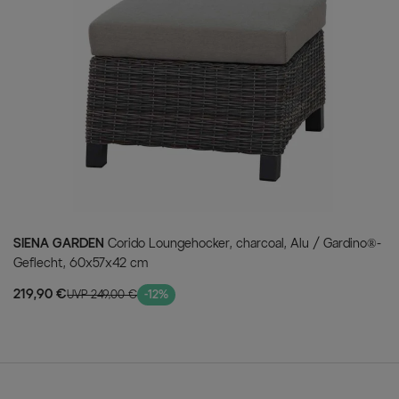
Laden Sie ein zur Dinner-Party
GARDEN macht es möglich.
Ihre Vorteile
Inklusive Sitz- und Rüc
Die im Lieferumfang entha
Farbe taupe meliert
sorge
Stufenlos verstellbare
Die Rückenlehnen der Sess
mittels Hydrauliksystem san
Stufenlos höhenverstell
SIENA GARDEN
Corido Loungehocker, charcoal, Alu / Gardino®-
Manuell lässt sich die Höh
Geflecht, 60x57x42 cm
Verwandeln Sie Ihren Tisc
Komfort!
219,90 €
UVP 249,00 €
-12%
Stabiles Polyrattan-Gef
Das halbrunde Polyrattan
besonders durch seine
Li
wasserabweisend und wett
vor Witterungseinflüssen.
Rostfreies Aluminiumges