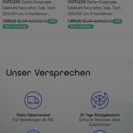
OUTFLEXX
Garten-Essgruppe,
OUTFLEXX
Garten-Essgruppe,
Edelstahl/recyceltes Teak, Tisch
Edelstahl/recyceltes Teak, Tisch
220x100 cm, 6 Hochlehner-
220x100 cm, 8 Hochlehner-
Diningsessel, A-Gestell, FSC®-
Diningsessel, A-Gestell, FSC®-
1.599,00 €
UVP 4.099,00 €
1.899,00 €
UVP 4.899,00 €
-61%
-61%
zertifiziertes Produkt
zertifiziertes Produkt
Sofort lieferbar
Sofort lieferbar
Unser Versprechen
Gratis Paketversand
30 Tage Rückgaberecht
Für Bestellungen ab 75€
Einfache Retouren, ohne
Zusatzkosten