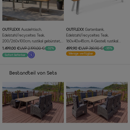
OUTFLEXX
Ausziehtisch,
OUTFLEXX
Gartenbank,
Edelstahl/recyceltes Teak,
Edelstahl/recyceltes Teak,
200/260x100cm, rustikal gebürstet,
160x40x45cm, A-Gestell, rustikal
FSC®-zertifiziertes Produkt
gebürstet
1.499,00 €
UVP 2.199,00 €
499,90 €
UVP 769,90 €
-32%
-35%
Wenige verfügbar
Sofort lieferbar
Bestandteil von Sets