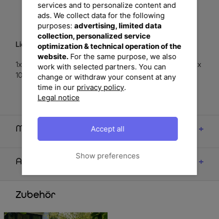
Möglichkeit, sich Ihre Terrasseneinrichtung nach Ihren
services and to personalize content and
Vorstellungen zusammenzustellen.
ads. We collect data for the following
purposes:
advertising, limited data
collection, personalized service
Lieferumfang:
optimization & technical operation of the
website.
For the same purpose, we also
1x Esstisch, Edelstahl/recyceltes FSC®-Teakholz, ca. 220 x
work with selected partners. You can
100 x 76 cm
change or withdraw your consent at any
time in our
privacy policy
.
Legal notice
Accept all
Maße
Show preferences
Artikelmerkmale & Materialien
Zubehör