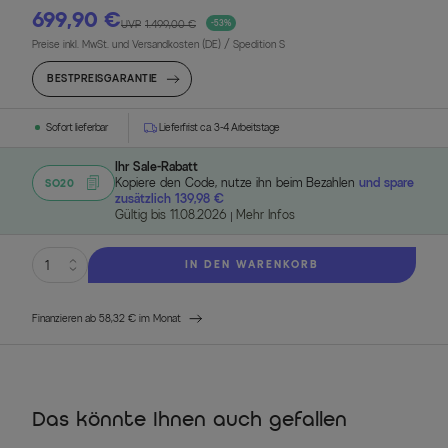
699,90 €
UVP
1.499,00 €
-53%
Preise inkl. MwSt. und Versandkosten (DE)
/ Spedition S
BESTPREISGARANTIE
Sofort lieferbar
Lieferfrist ca. 3-4 Arbeitstage
Ihr Sale-Rabatt
Kopiere den Code, nutze ihn beim Bezahlen
und spare
SO20
zusätzlich 139,98 €
Gültig bis 11.08.2026
Mehr Infos
IN DEN WARENKORB
Finanzieren ab 58,32 € im Monat
Das könnte Ihnen auch gefallen