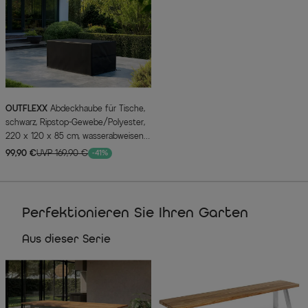
OUTFLEXX
Abdeckhaube für Tische,
schwarz, Ripstop-Gewebe/Polyester,
220 x 120 x 85 cm, wasserabweisend,
UV-Schutz
99,90 €
UVP 169,90 €
-41%
Perfektionieren Sie Ihren Garten
Aus dieser Serie